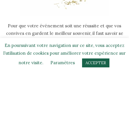
Pour que votre événement soit une réussite et que vos
convives en gardent le meilleur souvenir, il faut savoir se
démarquer par une expérience authentique et originale.
En poursuivant votre navigation sur ce site, vous acceptez
l’utilisation de cookies pour améliorer votre expérience sur
Ainsi, nous tenons à vous proposer une variété de
saveurs, d’odeurs spectaculaires et addictives.
notre visite.
Paramètres
ACCEPTER