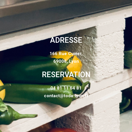
ADRESSE
166 Rue Cuvier,
69006, Lyon
RESERVATION
04 81 11 64 81
contact@toda-lyon.fr