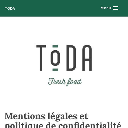
Skip
Menu
TODA
expanded
collapsed
to
content
Mentions légales et
politique de confidentialité