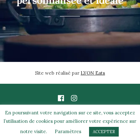
personnalisée et idéale
Site web réalisé par
LYON Eats
En poursuivant votre navigation sur ce site, vous acceptez
l’utilisation de cookies pour améliorer votre expérience sur
POLITIQUE DE CONFIDENTIALITÉ
CONTACT
NOTRE
notre visite.
Paramètres
CARTE
HISTOIRE
ACCEPTER